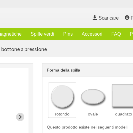
Scaricare
P
magnetiche
Spille verdi
Pins
Accessori
FAQ
P
n bottone a pressione
Forma della spilla
rotondo
ovale
quadrato
Questo prodotto esiste nei seguenti modelli