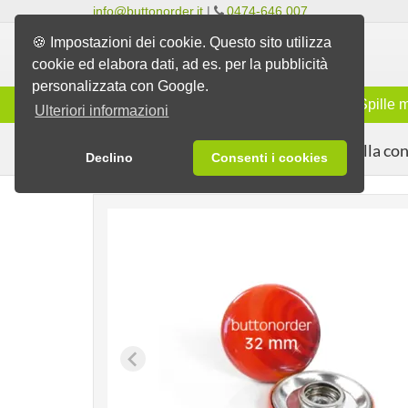
info@buttonorder.it
|
0474-646 007
🍪 Impostazioni dei cookie. Questo sito utilizza
cookie ed elabora dati, ad es. per la pubblicità
personalizzata con Google.
Gamma
Spille classiche
Spille 
Ulteriori informazioni
Spilla co
Spille
Spilla con bottone a pressione
Declino
Consenti i cookies