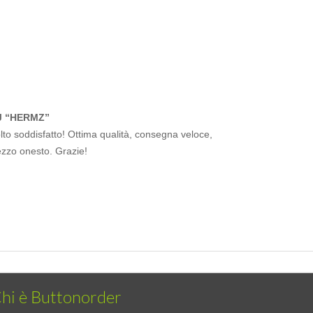
J “HERMZ”
to soddisfatto! Ottima qualità, consegna veloce,
ezzo onesto. Grazie!
hi è Buttonorder