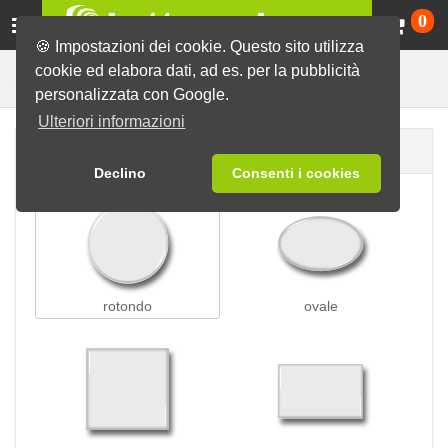
Ca
0
🍪 Impostazioni dei cookie. Questo sito utilizza
cookie ed elabora dati, ad es. per la pubblicità
Spille da appuntare
Spille
personalizzata con Google.
Ulteriori informazioni
Forma della spilla
Declino
Consenti i cookies
rotondo
ovale