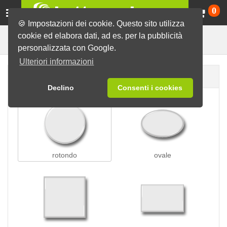
Ca
0
🍪 Impostazioni dei cookie. Questo sito utilizza
cookie ed elabora dati, ad es. per la pubblicità
Spille da appuntare
Spille
personalizzata con Google.
Ulteriori informazioni
Forma della spilla
Declino
Consenti i cookies
rotondo
ovale