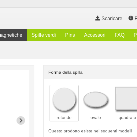
Scaricare
P
magnetiche
Spille verdi
Pins
Accessori
FAQ
P
Forma della spilla
rotondo
ovale
quadrato
Questo prodotto esiste nei seguenti modelli