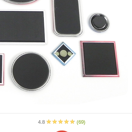
4.8
(
69
)