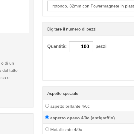
Digitare il numero di pezzi
< /picture>
Quantità:
pezzi
 o di un
del tutto
heca o
Aspetto speciale
aspetto brillante 4/0c
aspetto opaco 4/0c (antigraffio)
Metallizzato 4/0c