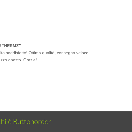
J “HERMZ”
to soddisfatto! Ottima qualità, consegna veloce,
ezzo onesto. Grazie!
hi è Buttonorder