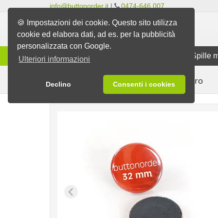
info@buttonorder.it
|
0474-646 007
🍪 Impostazioni dei cookie. Questo sito utilizza
cookie ed elabora dati, ad es. per la pubblicità
personalizzata con Google.
Gamma
Spille classiche
Spille 
Ulteriori informazioni
per il frigorifero
Spille
Spille magnetiche
Declino
Consenti i cookies