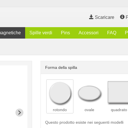
Scaricare
P
magnetiche
Spille verdi
Pins
Accessori
FAQ
P
Forma della spilla
rotondo
ovale
quadrato
Questo prodotto esiste nei seguenti modelli