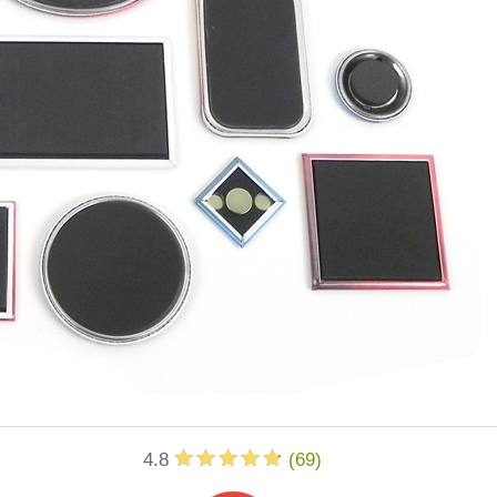
4.8
(
69
)