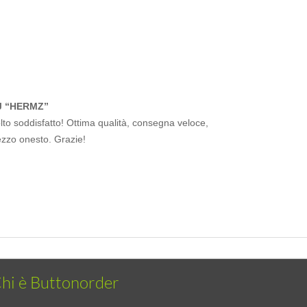
J “HERMZ”
to soddisfatto! Ottima qualità, consegna veloce,
ezzo onesto. Grazie!
hi è Buttonorder