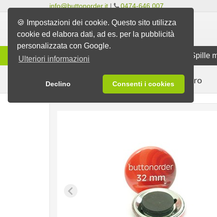
info@buttonorder.it
|
0474-646 007
🍪 Impostazioni dei cookie. Questo sito utilizza
cookie ed elabora dati, ad es. per la pubblicità
personalizzata con Google.
Gamma
Spille classiche
Spille 
Ulteriori informazioni
per il frigorifero
Spille
Spille magnetiche
Declino
Consenti i cookies