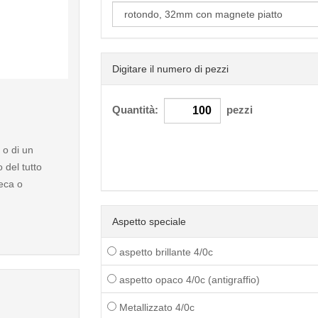
Digitare il numero di pezzi
< /picture>
Quantità:
pezzi
 o di un
del tutto
heca o
Aspetto speciale
aspetto brillante 4/0c
aspetto opaco 4/0c (antigraffio)
Metallizzato 4/0c