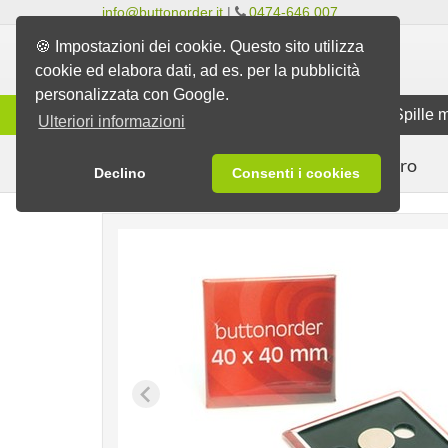
info@buttonorder.it
|
0474-646 007
🍪 Impostazioni dei cookie. Questo sito utilizza
cookie ed elabora dati, ad es. per la pubblicità
personalizzata con Google.
Gamma
Spille classiche
Spille 
Ulteriori informazioni
per il frigorifero
Spille
Spille magnetiche
Declino
Consenti i cookies