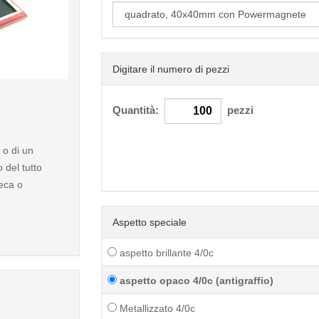
Digitare il numero di pezzi
< /picture>
Quantità:
pezzi
 o di un
del tutto
heca o
Aspetto speciale
aspetto brillante 4/0c
aspetto opaco 4/0c (antigraffio)
Metallizzato 4/0c