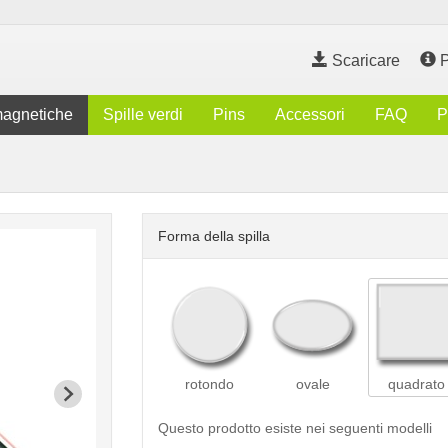
Scaricare
P
magnetiche
Spille verdi
Pins
Accessori
FAQ
P
Forma della spilla
rotondo
ovale
quadrato
Questo prodotto esiste nei seguenti modelli