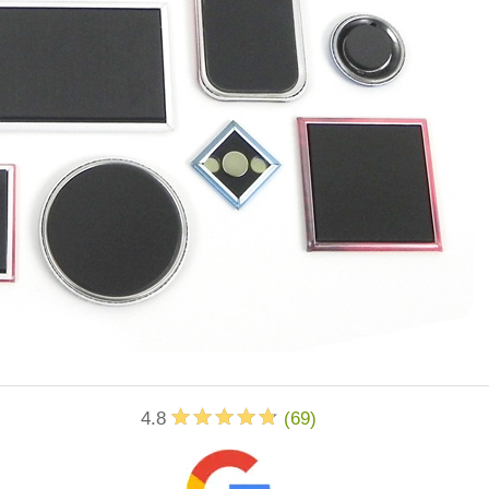
4.8
(
69
)