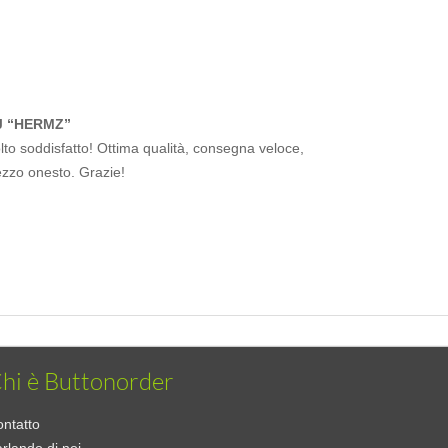
J “HERMZ”
to soddisfatto! Ottima qualità, consegna veloce,
ezzo onesto. Grazie!
hi è Buttonorder
ntatto