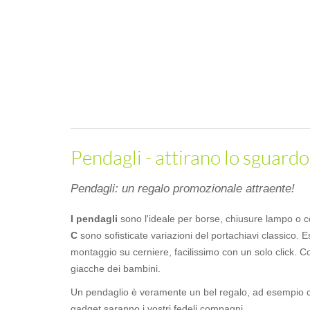
Pendagli - attirano lo sguardo 
Pendagli: un regalo promozionale attraente!
I pendagli
sono l'ideale per borse, chiusure lampo o 
C
sono sofisticate variazioni del portachiavi classico. E
montaggio su cerniere, facilissimo con un solo click. Co
giacche dei bambini.
Un pendaglio è veramente un bel regalo, ad esempio con
gadget saranno i vostri fedeli compagni.