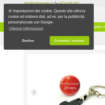
info@buttonorder.it
|
0474-646 007
🍪 Impostazioni dei cookie. Questo sito utilizza
cookie ed elabora dati, ad es. per la pubblicità
personalizzata con Google.
Gamma
Spille classiche
Spille 
Ulteriori informazioni
Pendagli
Spille
Declino
Consenti i cookies