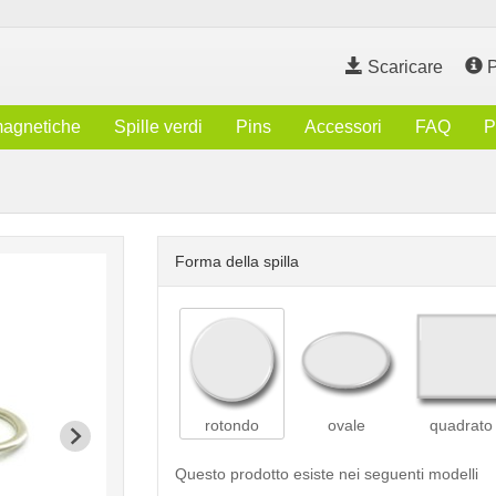
Scaricare
P
magnetiche
Spille verdi
Pins
Accessori
FAQ
P
Forma della spilla
rotondo
ovale
quadrato
Questo prodotto esiste nei seguenti modelli