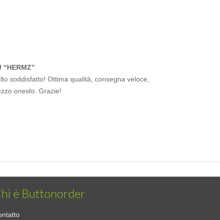
J “HERMZ”
to soddisfatto! Ottima qualità, consegna veloce,
ezzo onesto. Grazie!
hi è Buttonorder
ntatto