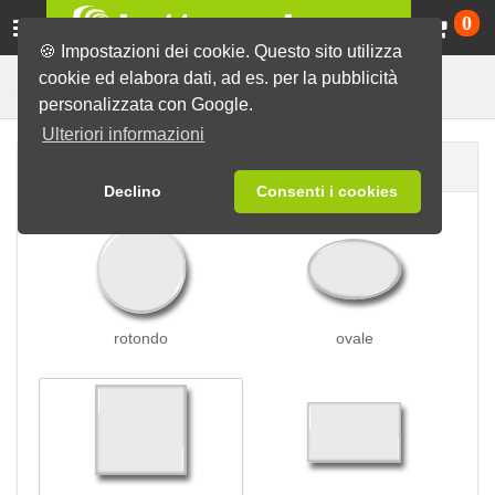
Ca
0
🍪 Impostazioni dei cookie. Questo sito utilizza
cookie ed elabora dati, ad es. per la pubblicità
Spille a pressione
Spille
personalizzata con Google.
Ulteriori informazioni
Forma della spilla
Declino
Consenti i cookies
rotondo
ovale