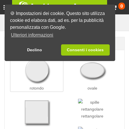
Ca
0
🍪 Impostazioni dei cookie. Questo sito utilizza
cookie ed elabora dati, ad es. per la pubblicità
Spille a pressione
Spille
personalizzata con Google.
Ulteriori informazioni
Forma della spilla
Declino
Consenti i cookies
rotondo
ovale
rettangolare