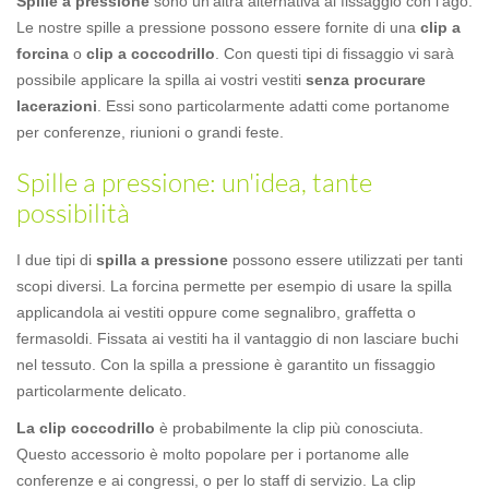
Spille a pressione
sono un'altra alternativa al fissaggio con l'ago.
Le nostre spille a pressione possono essere fornite di una
clip a
forcina
o
clip a coccodrillo
. Con questi tipi di fissaggio vi sarà
possibile applicare la spilla ai vostri vestiti
senza procurare
lacerazioni
. Essi sono particolarmente adatti come portanome
per conferenze, riunioni o grandi feste.
Spille a pressione: un'idea, tante
possibilità
I due tipi di
spilla a pressione
possono essere utilizzati per tanti
scopi diversi. La forcina permette per esempio di usare la spilla
applicandola ai vestiti oppure come segnalibro, graffetta o
fermasoldi. Fissata ai vestiti ha il vantaggio di non lasciare buchi
nel tessuto. Con la spilla a pressione è garantito un fissaggio
particolarmente delicato.
La clip coccodrillo
è probabilmente la clip più conosciuta.
Questo accessorio è molto popolare per i portanome alle
conferenze e ai congressi, o per lo staff di servizio. La clip