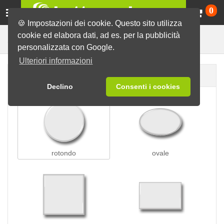
Ca
0
🍪 Impostazioni dei cookie. Questo sito utilizza
cookie ed elabora dati, ad es. per la pubblicità
Spille a pressione
Spille
personalizzata con Google.
Ulteriori informazioni
Forma della spilla
Declino
Consenti i cookies
rotondo
ovale