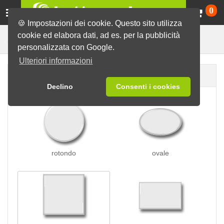
Ca
0
🍪 Impostazioni dei cookie. Questo sito utilizza
cookie ed elabora dati, ad es. per la pubblicità
Spille adesive e velcro
Spille
personalizzata con Google.
Ulteriori informazioni
Forma della spilla
Declino
Consenti i cookies
rotondo
ovale