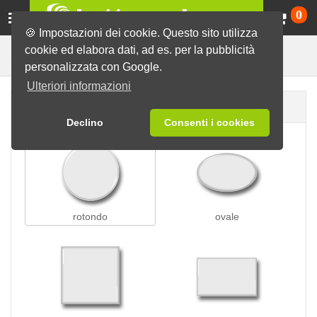
Ca
0
🍪 Impostazioni dei cookie. Questo sito utilizza
cookie ed elabora dati, ad es. per la pubblicità
Spille con ventosa
Spille
personalizzata con Google.
Ulteriori informazioni
Forma della spilla
Declino
Consenti i cookies
rotondo
ovale