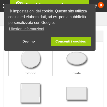
Ca
0
🍪 Impostazioni dei cookie. Questo sito utilizza
cookie ed elabora dati, ad es. per la pubblicità
Spille con ventosa
Spille
personalizzata con Google.
Ulteriori informazioni
Forma della spilla
Declino
Consenti i cookies
rotondo
ovale