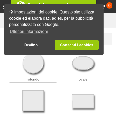
Ca
0
🍪 Impostazioni dei cookie. Questo sito utilizza
cookie ed elabora dati, ad es. per la pubblicità
Spille con ventosa
Spille
personalizzata con Google.
Ulteriori informazioni
Forma della spilla
Declino
Consenti i cookies
rotondo
ovale