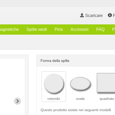
Scaricare
P
magnetiche
Spille verdi
Pins
Accessori
FAQ
P
Forma della spilla
rotondo
ovale
quadrato
Questo prodotto esiste nei seguenti modelli