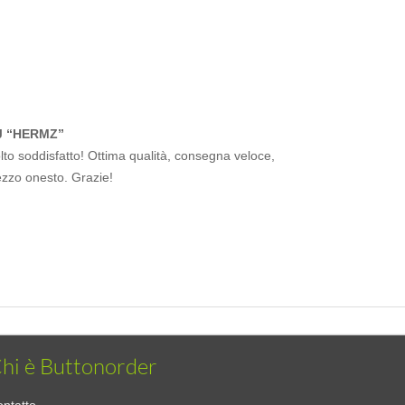
J “HERMZ”
to soddisfatto! Ottima qualità, consegna veloce,
ezzo onesto. Grazie!
hi è Buttonorder