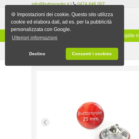
info@buttonorder.it
|
0474-646 007
🍪 Impostazioni dei cookie. Questo sito utilizza
cookie ed elabora dati, ad es. per la pubblicità
personalizzata con Google.
Gamma
Spille classiche
Spille 
Ulteriori informazioni
Spille a perno
Spille
Declino
Consenti i cookies