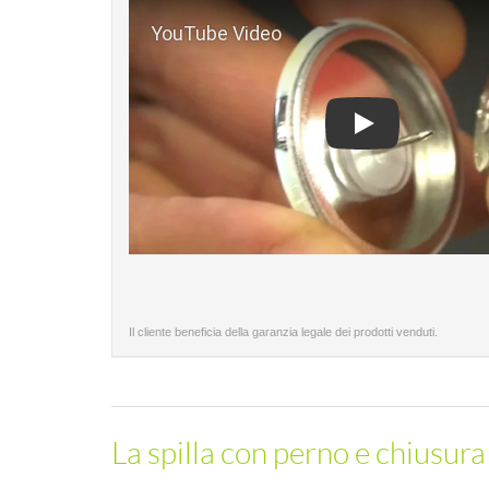
Play
Il cliente beneficia della garanzia legale dei prodotti venduti.
La spilla con perno e chiusura a