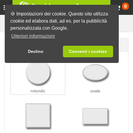
Ca
0
🍪 Impostazioni dei cookie. Questo sito utilizza
cookie ed elabora dati, ad es. per la pubblicità
Spille a perno
Spille
personalizzata con Google.
Ulteriori informazioni
Forma della spilla
Declino
Consenti i cookies
rotondo
ovale