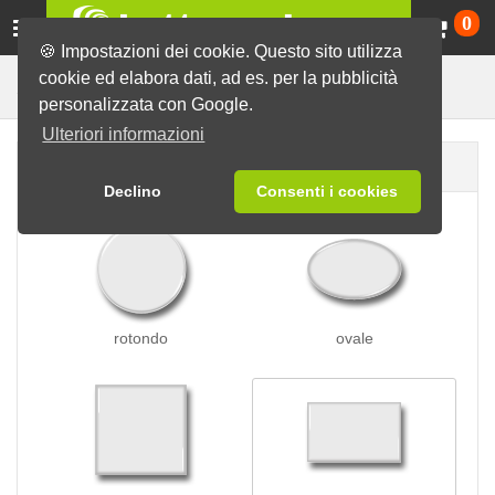
Ca
0
🍪 Impostazioni dei cookie. Questo sito utilizza
cookie ed elabora dati, ad es. per la pubblicità
Spille a perno
Spille
personalizzata con Google.
Ulteriori informazioni
Forma della spilla
Declino
Consenti i cookies
rotondo
ovale