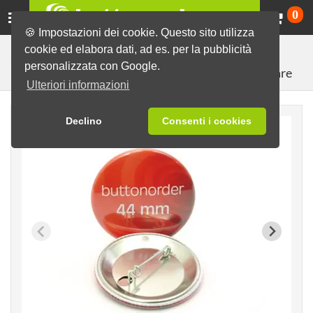
Ca
0
🍪 Impostazioni dei cookie. Questo sito utilizza
cookie ed elabora dati, ad es. per la pubblicità
Spille pronte con disegni vari
Spille in bianco
personalizzata con Google.
Spille da appuntare
Ulteriori informazioni
Declino
Consenti i cookies