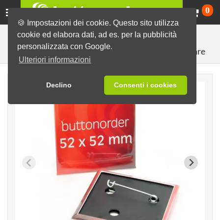
Ca
0
🍪 Impostazioni dei cookie. Questo sito utilizza
cookie ed elabora dati, ad es. per la pubblicità
Spille pronte con disegni vari
Spille in bianco
personalizzata con Google.
Spille da appuntare
Ulteriori informazioni
Declino
Consenti i cookies