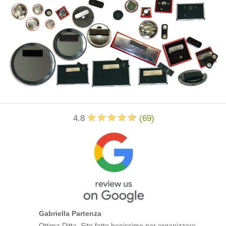
4.8
(
69
)
Gabriella Partenza
Ottima Ditta. Sito fatto benissimo per organizzare