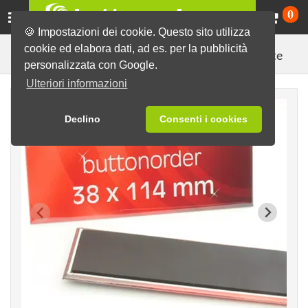
Ca
0
🍪 Impostazioni dei cookie. Questo sito utilizza
cookie ed elabora dati, ad es. per la pubblicità
Calamite
Spille pronte con disegni vari
Spille in bianco
personalizzata con Google.
Ulteriori informazioni
Declino
Consenti i cookies