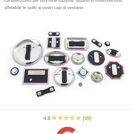
caratterizzano per una forte trazione: fissano in modo del tutto
affidabile le spille ai vostri capi di vestiario.
4.8
(
69
)