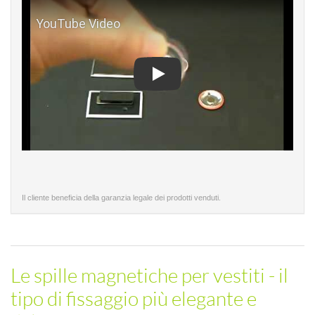
Play
Il cliente beneficia della garanzia legale dei prodotti venduti.
Le spille magnetiche per vestiti - il
tipo di fissaggio più elegante e