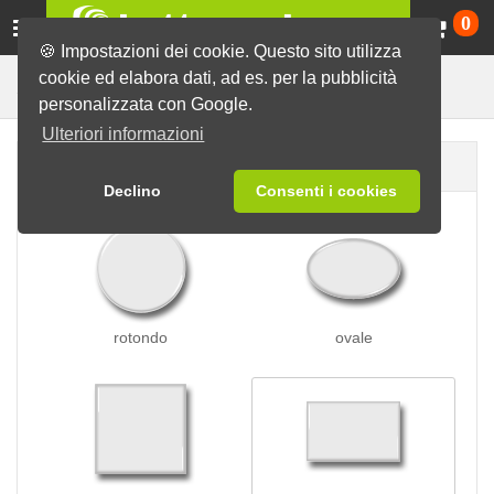
Ca
0
🍪 Impostazioni dei cookie. Questo sito utilizza
cookie ed elabora dati, ad es. per la pubblicità
per i vestiti
Spille
Spille magnetiche
personalizzata con Google.
Ulteriori informazioni
Forma della spilla
Declino
Consenti i cookies
rotondo
ovale