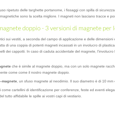
 l'uso ripetuto delle targhette portanome, i fissaggi con spilla di sicurez
lle magnetiche sono la scelta migliore. I magneti non lasciano tracce e 
agnete doppio - 3 versioni di magnete per l
etici sui vestiti, a seconda del campo di applicazione e delle dimensioni
ratta di una coppia di potenti magneti incassati in un involucro di plastica
uelli dei cappotti. In caso di caduta accidentale del magnete, l'involucr
agnete
che è simile al magnete doppio, ma con un solo magnete racchius
mente come come il nostro magnete doppio.
o-magnete
, un sfuso magnete al neodimio. Il suo diametro è di 10 mm 
ti come cartellini di identificazione per conferenze, feste ed eventi eleg
tutto affidabile le spille ai vostri capi di vestiario.