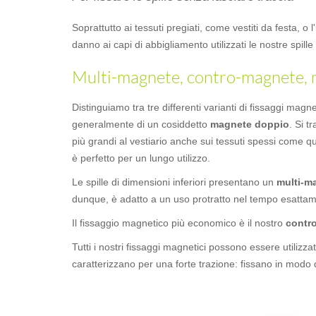
Soprattutto ai tessuti pregiati, come vestiti da festa, o
danno ai capi di abbigliamento utilizzati le nostre spi
Multi-magnete, contro-magnete, m
Distinguiamo tra tre differenti varianti di fissaggi magn
generalmente di un cosiddetto
magnete doppio
. Si t
più grandi al vestiario anche sui tessuti spessi come q
è perfetto per un lungo utilizzo.
Le spille di dimensioni inferiori presentano un
multi-m
dunque, è adatto a un uso protratto nel tempo esatta
Il fissaggio magnetico più economico è il nostro
contr
Tutti i nostri fissaggi magnetici possono essere utilizza
caratterizzano per una forte trazione: fissano in modo del 