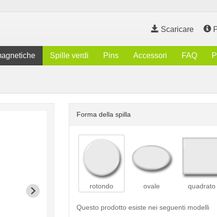
Scaricare
P
magnetiche
Spille verdi
Pins
Accessori
FAQ
P
Forma della spilla
rotondo
ovale
quadrato
Questo prodotto esiste nei seguenti modelli