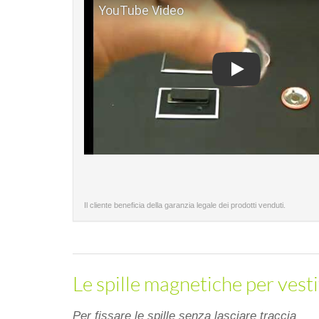
Play
Il cliente beneficia della garanzia legale dei prodotti venduti.
Le spille magnetiche per vestiti
Per fissare le spille senza lasciare traccia