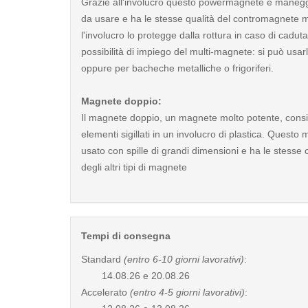
Grazie all'involucro questo powermagnete è manegg
da usare e ha le stesse qualità del contromagnete m
l'involucro lo protegge dalla rottura in caso di cadut
possibilità di impiego del multi-magnete: si può usarlo
oppure per bacheche metalliche o frigoriferi.
Magnete doppio:
Il magnete doppio, un magnete molto potente, consi
elementi sigillati in un involucro di plastica. Questo
usato con spille di grandi dimensioni e ha le stesse c
degli altri tipi di magnete
Tempi di consegna
Standard
(entro 6-10 giorni lavorativi)
:
14.08.26 e 20.08.26
Accelerato
(entro 4-5 giorni lavorativi)
: