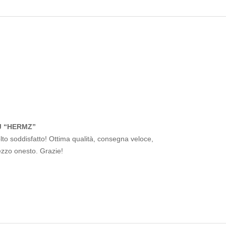
J “HERMZ”
to soddisfatto! Ottima qualità, consegna veloce,
ezzo onesto. Grazie!