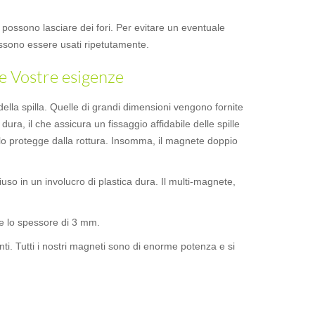
za possono lasciare dei fori. Per evitare un eventuale
possono essere usati ripetutamente.
e Vostre esigenze
 della spilla. Quelle di grandi dimensioni vengono fornite
 dura, il che assicura un fissaggio affidabile delle spille
o lo protegge dalla rottura. Insomma, il magnete doppio
o in un involucro di plastica dura. Il multi-magnete,
e lo spessore di 3 mm.
anti. Tutti i nostri magneti sono di enorme potenza e si