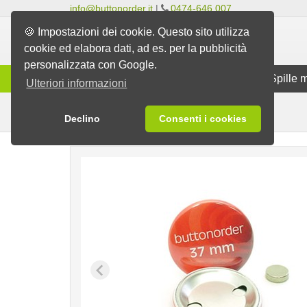
info@buttonorder.it
|
0474-646 007
🍪 Impostazioni dei cookie. Questo sito utilizza
cookie ed elabora dati, ad es. per la pubblicità
personalizzata con Google.
Gamma
Spille classiche
Spille 
Ulteriori informazioni
per i vestiti
Spille
Spille magnetiche
Declino
Consenti i cookies