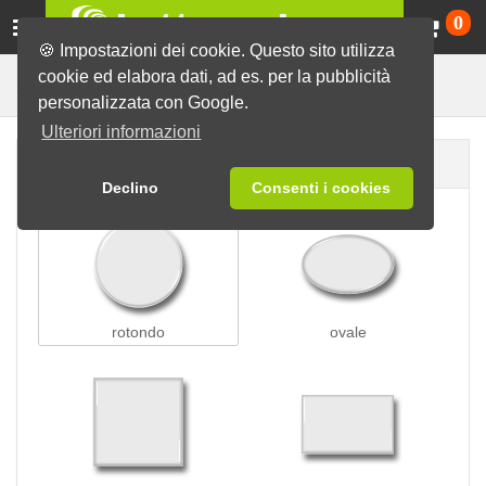
Ca
0
🍪 Impostazioni dei cookie. Questo sito utilizza
cookie ed elabora dati, ad es. per la pubblicità
per i vestiti
Spille
Spille magnetiche
personalizzata con Google.
Ulteriori informazioni
Forma della spilla
Declino
Consenti i cookies
rotondo
ovale