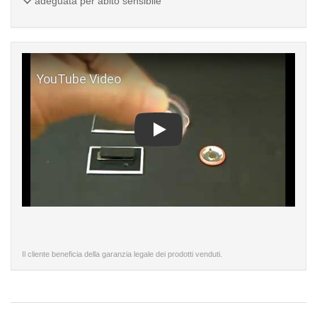
adeguata per abito sensibile
Play
Il cliente beneficia della garanzia legale dei prodotti venduti.