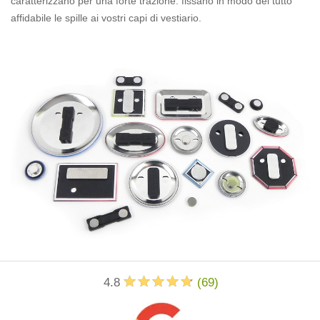
caratterizzano per una forte trazione: fissano in modo del tutto
affidabile le spille ai vostri capi di vestiario.
4.8
(
69
)