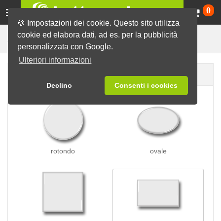
Ca
0
🍪 Impostazioni dei cookie. Questo sito utilizza
cookie ed elabora dati, ad es. per la pubblicità
per i vestiti
Spille
Spille magnetiche
personalizzata con Google.
Ulteriori informazioni
Forma della spilla
Declino
Consenti i cookies
rotondo
ovale