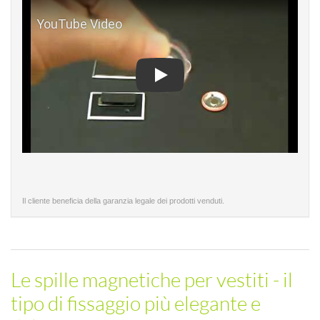
Play
Il cliente beneficia della garanzia legale dei prodotti venduti.
Le spille magnetiche per vestiti - il
tipo di fissaggio più elegante e