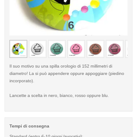
< /picture>
< /pi
Il suo motivo su una spilla orologio di 152 millimetri di
diametro! La si può appendere oppure appoggiare (piedino
incorporato).
Lancette a scelta in nero, bianco, rosso oppure blu.
Tempi di consegna
Standard
(entro 6-10 giorni lavorativi)
: