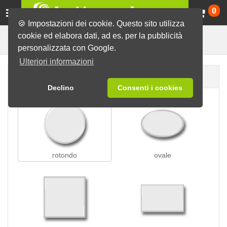
Ca
0
🍪 Impostazioni dei cookie. Questo sito utilizza
cookie ed elabora dati, ad es. per la pubblicità
Orologio
Spille
personalizzata con Google.
Ulteriori informazioni
Forma della spilla
Declino
Consenti i cookies
rotondo
ovale