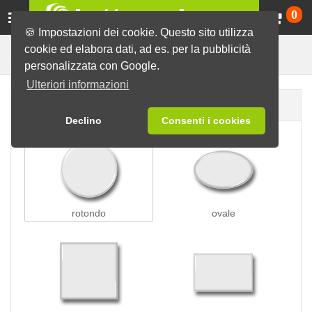
Ca
0
🍪 Impostazioni dei cookie. Questo sito utilizza
cookie ed elabora dati, ad es. per la pubblicità
Coccarde con spilla
Spille
personalizzata con Google.
Ulteriori informazioni
Forma della spilla
Declino
Consenti i cookies
rotondo
ovale