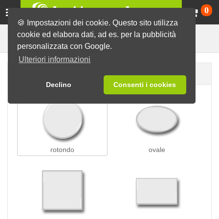
Ca
0
🍪 Impostazioni dei cookie. Questo sito utilizza
cookie ed elabora dati, ad es. per la pubblicità
Coccarde con spilla
Spille
personalizzata con Google.
Ulteriori informazioni
Forma della spilla
Declino
Consenti i cookies
rotondo
ovale