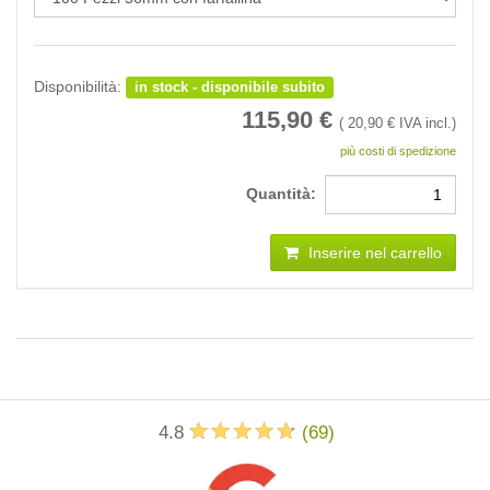
Disponibilità:
in stock - disponibile subito
115,90
€
(
20,90
€ IVA incl.)
più costi di spedizione
Quantità:
Inserire nel carrello
4.8
(
69
)