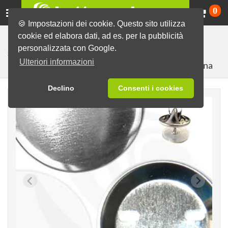
Ca
0
🍪 Impostazioni dei cookie. Questo sito utilizza
cookie ed elabora dati, ad es. per la pubblicità
Macchine e materiali
Componenti grezzi per produrre
personalizzata con Google.
spille
Componenti grezzi in set
Grezzi 56mm
Ulteriori informazioni
con farfallina
Declino
Consenti i cookies