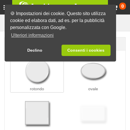
Ca
0
🍪 Impostazioni dei cookie. Questo sito utilizza
cookie ed elabora dati, ad es. per la pubblicità
Spille verdi
Spille
Spille magnetiche
personalizzata con Google.
Ulteriori informazioni
Forma della spilla
Declino
Consenti i cookies
rotondo
ovale