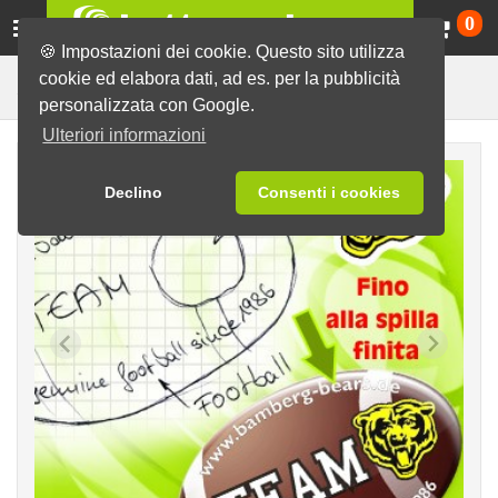
Ca
0
🍪 Impostazioni dei cookie. Questo sito utilizza
cookie ed elabora dati, ad es. per la pubblicità
Produzione del motivo
Spille
Servizio grafico
personalizzata con Google.
Ulteriori informazioni
Declino
Consenti i cookies