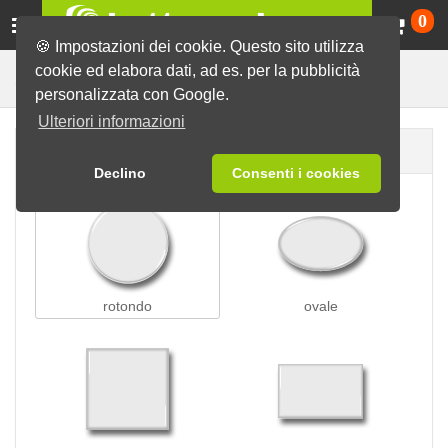
Ca
0
🍪 Impostazioni dei cookie. Questo sito utilizza
cookie ed elabora dati, ad es. per la pubblicità
Spille da appuntare
Spille
personalizzata con Google.
Ulteriori informazioni
Forma della spilla
Declino
Consenti i cookies
rotondo
ovale