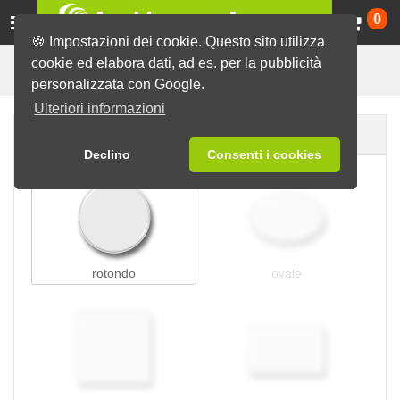
Ca
0
🍪 Impostazioni dei cookie. Questo sito utilizza
cookie ed elabora dati, ad es. per la pubblicità
Spille in legno
Spille
Spille verdi
personalizzata con Google.
Ulteriori informazioni
Forma della spilla
Declino
Consenti i cookies
rotondo
ovale