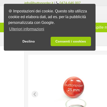
info@buttonorder.it
|
0474-646 007
🍪 Impostazioni dei cookie. Questo sito utilizza
cookie ed elabora dati, ad es. per la pubblicità
personalizzata con Google.
Gamma
Spille classiche
Spille 
Ulteriori informazioni
Spille con ventosa
Spille
Declino
Consenti i cookies