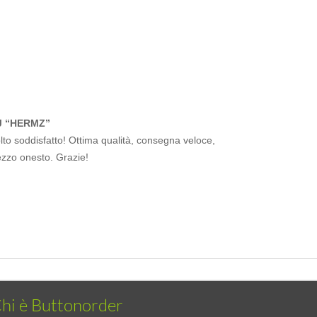
J “HERMZ”
to soddisfatto! Ottima qualità, consegna veloce,
ezzo onesto. Grazie!
hi è Buttonorder