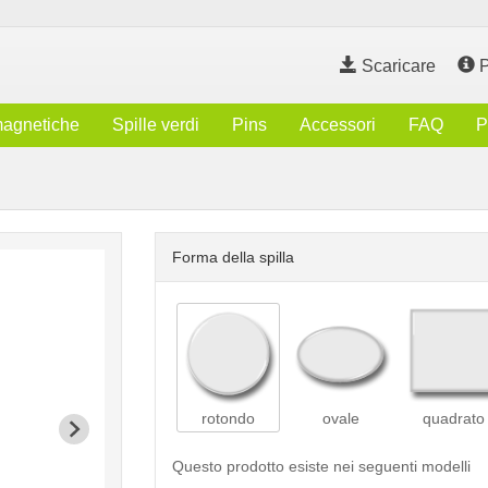
Scaricare
P
magnetiche
Spille verdi
Pins
Accessori
FAQ
P
Forma della spilla
rotondo
ovale
quadrato
Questo prodotto esiste nei seguenti modelli