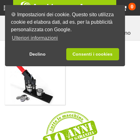
Ca
0
🍪 Impostazioni dei cookie. Questo sito utilizza
cookie ed elabora dati, ad es. per la pubblicità
Macchine e materiali
Pressa e Fustella a Mano
personalizzata con Google.
Pressa a Mano
Ulteriori informazioni
Pressa a Mano
Declino
Consenti i cookies