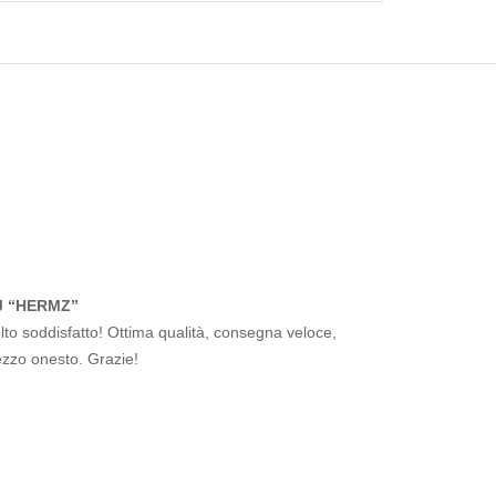
J “HERMZ”
to soddisfatto! Ottima qualità, consegna veloce,
ezzo onesto. Grazie!