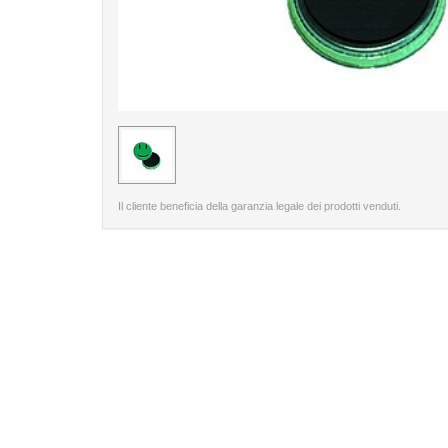
< /picture>
Il cliente beneficia della garanzia legale dei prodotti venduti.