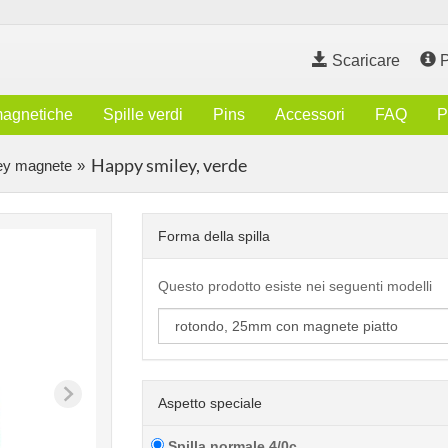
Scaricare
P
magnetiche
Spille verdi
Pins
Accessori
FAQ
P
Happy smiley, verde
ey magnete
Forma della spilla
Questo prodotto esiste nei seguenti modelli
Aspetto speciale
Spilla normale 4/0c